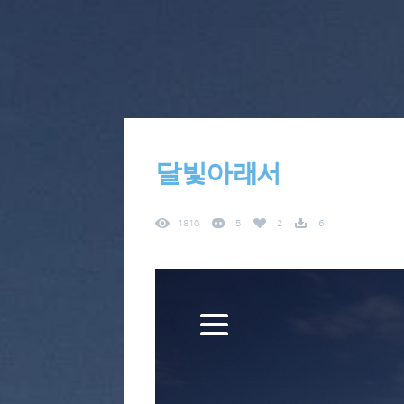
달빛아래서
1810
5
2
6