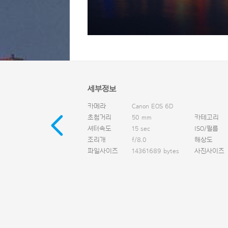
세부정보
카메라
Canon EOS 6D
초첨거리
50 mm
카테고리
셔터속도
15 sec
ISO/필름
조리개
f/8.0
해상도
파일사이즈
14361689 bytes
사진사이즈