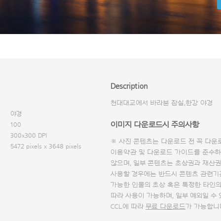
Description
천대대교에서 바라본 잠실,한강 야경
야경
이미지 다운로드시 주의사항
100
300x300 DPI
※ 사진 콘텐츠는 다운로드 전 꼭
다운
5472 pixels x 3648 pixels
이용약관 및
다운로드 가이드
를 준수하
않으며, 일부 콘텐츠는 초상권과 재산권
사용할 경우에는 반드시 콘텐츠 관련기
가능한 인물의 초상 혹은 특정한 타인
따라 사용이 가능하며, 일부 예외일 수
CCL에 따라
무료 다운로드
가 가능합니