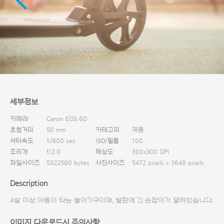
다운로드
세부정보
카메라
Canon EOS 6D
초첨거리
50 mm
카테고리
제품
셔터속도
1/800 sec
ISO/필름
100
조리개
f/2.0
해상도
300x300 DPI
파일사이즈
5322580 bytes
사진사이즈
5472 pixels x 3648 pixels
Description
4살 이상 아동이 타는 놀이기구이며, 발판에 긴 손잡이가 달려있습니다.
이미지 다운로드시 주의사항