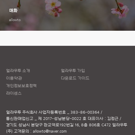
매화
allowto
얼라우투 소개
얼라우투 가입
이용약관
다운로드 가이드
개인정보보호정책
라이센스
얼라우투 주식회사
사업자등록번호 _ 383-86-00364 /
통신판매업신고 _ 제 2017-성남분당-0022 호
대표이사 : 김정근 /
경기도 성남시 분당구 판교역로192번길 16, 8층 806호 C472 얼라우투
(주)
고객문의 :
allowto@naver.com