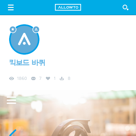
LOGIN
SIGN UP
FREE DOWNLOAD
GUIDE
킥보드 바퀴
1860
7
1
8