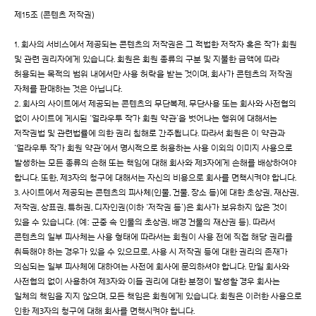
제15조 (콘텐츠 저작권)
1. 회사의 서비스에서 제공되는 콘텐츠의 저작권은 그 적법한 저작자 혹은 작가 회원
및 관련 권리자에게 있습니다. 회원은 회원 종류의 구분 및 지불한 금액에 따라
허용되는 목적의 범위 내에서만 사용 허락을 받는 것이며, 회사가 콘텐츠의 저작권
자체를 판매하는 것은 아닙니다.
2. 회사의 사이트에서 제공되는 콘텐츠의 무단복제, 무단사용 또는 회사와 사전협의
없이 사이트에 게시된 ‘얼라우투 작가 회원 약관’을 벗어나는 행위에 대해서는
저작권법 및 관련법률에 의한 권리 침해로 간주됩니다. 따라서 회원은 이 약관과
‘얼라우투 작가 회원 약관’에서 명시적으로 허용하는 사용 이외의 이미지 사용으로
발생하는 모든 종류의 손해 또는 책임에 대해 회사와 제3자에게 손해를 배상하여야
합니다. 또한, 제3자의 청구에 대해서는 자신의 비용으로 회사를 면책시켜야 합니다.
3. 사이트에서 제공되는 콘텐츠의 피사체(인물, 건물, 장소 등)에 대한 초상권, 재산권,
저작권, 상표권, 특허권, 디자인권(이하 ‘저작권 등’)은 회사가 보유하지 않은 것이
있을 수 있습니다. (예: 군중 속 인물의 초상권, 배경 건물의 재산권 등). 따라서
콘텐츠의 일부 피사체는 사용 형태에 따라서는 회원이 사용 전에 직접 해당 권리를
취득해야 하는 경우가 있을 수 있으므로, 사용 시 저작권 등에 대한 권리의 존재가
의심되는 일부 피사체에 대하여는 사전에 회사에 문의하셔야 합니다. 만일 회사와
사전협의 없이 사용하여 제3자와 이들 권리에 대한 분쟁이 발생할 경우 회사는
일체의 책임을 지지 않으며, 모든 책임은 회원에게 있습니다. 회원은 이러한 사용으로
인한 제3자의 청구에 대해 회사를 면책시켜야 합니다.