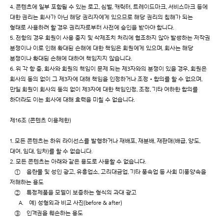
4. 콘텐츠에 일부 포함될 수 있는 로고, 심벌, 캐릭터, 트레이드마크, 서비스마크 등에
대한 권리는 회사가 아닌 해당 권리자에게 있으므로 해당 권리의 침해가 되는
형태로 사용하려 할 경우 권리자로부터 사전에 승인을 받아야 합니다.
5. 전항의 경우 회원이 사용 중지 및 삭제조치 처리에 협조하지 않아 발생하는 저작권
분쟁이나 이로 인해 확대된 손해에 대한 책임은 회원에게 있으며, 회사는 해당
분쟁이나 확대된 손해에 대하여 책임지지 않습니다.
6. 위 각 항 중, 회사와 회원의 책임이 문제 되는 제3자와의 분쟁이 있을 경우, 회원은
회사의 동의 없이 그 제3자에 대해 책임을 인정하거나 조정•합의를 할 수 없으며,
만일 회원이 회사의 동의 없이 제3자에 대한 책임인정, 조정, 기타 여하한 합의를
하더라도 이는 회사에 대해 효력을 미칠 수 없습니다.
제16조 (콘텐츠 이용제한)
1. 모든 콘텐츠는 하위 라이선스를 발행하거나 재배포, 재분배, 재판매(배급, 양도,
대여, 임대, 임차)를 할 수 없습니다.
2. 모든 콘텐츠는 아래와 같은 용도로 사용할 수 없습니다.
① 음란물 및 성인 광고, 유흥업소, 고리대금업, 기타 풍속업 등 사회 미풍양속을
저해하는 용도
② 특정제품을 모델이 보증하는 형식의 과대 광고
A. 예) 성형외과 비교 사진(before & after)
③ 인격권을 훼손하는 용도