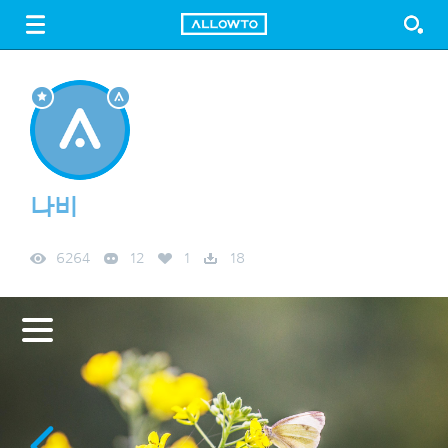
LOGIN
SIGN UP
FREE DOWNLOAD
GUIDE
나비
6264
12
1
18