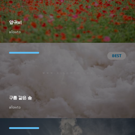
양귀비
allowto
구름 같은 솜
allowto