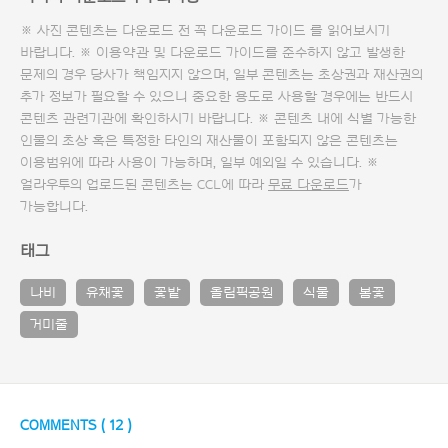
※ 사진 콘텐츠는 다운로드 전 꼭
다운로드 가이드
를 읽어보시기
바랍니다. ※ 이용약관 및
다운로드 가이드
를 준수하지 않고 발생한
문제의 경우 당사가 책임지지 않으며, 일부 콘텐츠는 초상권과 재산권의
추가 정보가 필요할 수 있으니 중요한 용도로 사용할 경우에는 반드시
콘텐츠 관련기관에 확인하시기 바랍니다. ※ 콘텐츠 내에 식별 가능한
인물의 초상 혹은 특정한 타인의 재산물이 포함되지 않은 콘텐츠는
이용범위에 따라 사용이 가능하며, 일부 예외일 수 있습니다. ※
얼라우투의 업로드된 콘텐츠는 CCL에 따라
무료 다운로드
가
가능합니다.
태그
나비
유채꽃
꽃밭
올림픽공원
식물
봄꽃
거미줄
COMMENTS (
12
)