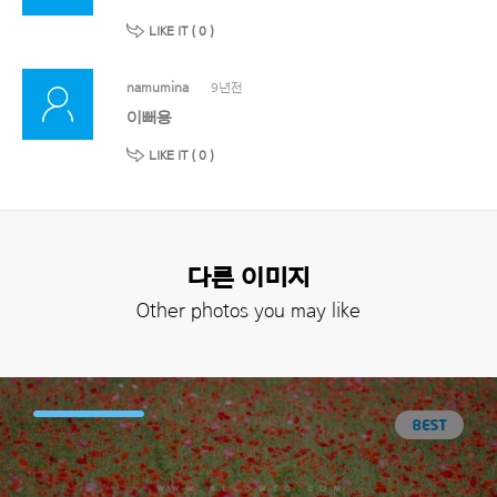
LIKE IT (
0
)
namumina
9년전
이뻐용
LIKE IT (
0
)
다른 이미지
Other photos you may like