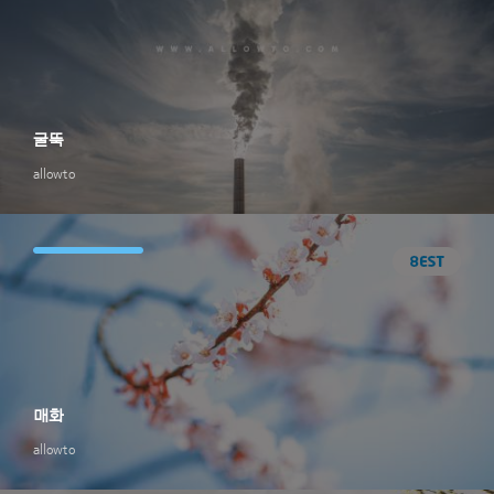
굴뚝
allowto
매화
allowto