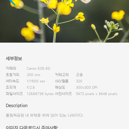
다운로드
세부정보
카메라
Canon EOS 6D
초첨거리
200 mm
카테고리
곤충
셔터속도
1/1600 sec
ISO/필름
320
조리개
f/2.8
해상도
300x300 DPI
파일사이즈
12686736 bytes
사진사이즈
5472 pixels x 3648 pixels
Description
올림픽공원 내 유채꽃 위에 앉아 있는 나비이다.
이미지 다운로드시 주의사항