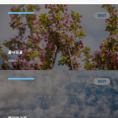
꽃사과꽃
allowto