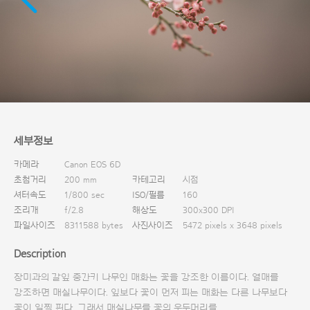
다운로드
세부정보
카메라
Canon EOS 6D
초첨거리
200 mm
카테고리
시점
셔터속도
1/800 sec
ISO/필름
160
조리개
f/2.8
해상도
300x300 DPI
파일사이즈
8311588 bytes
사진사이즈
5472 pixels x 3648 pixels
Description
장미과의 갈잎 중간키 나무인 매화는 꽃을 강조한 이름이다. 열매를
강조하면 매실나무이다. 잎보다 꽃이 먼저 피는 매화는 다른 나무보다
꽃이 일찍 핀다. 그래서 매실나무를 꽃의 우두머리를