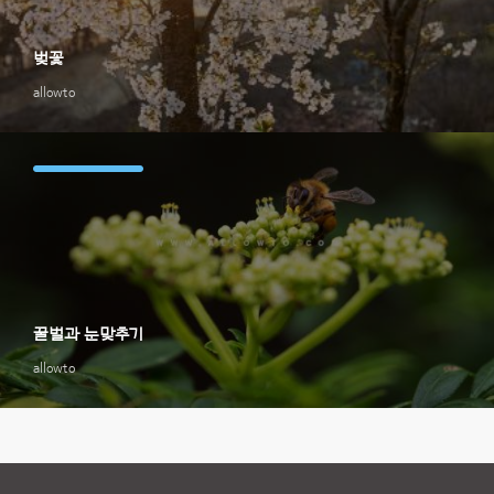
벚꽃
allowto
꿀벌과 눈맞추기
allowto