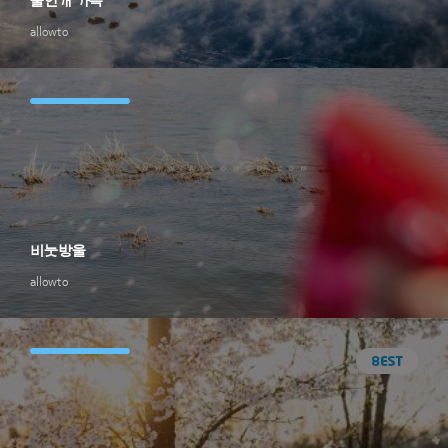
물안개 가득
allowto
비눗방울
allowto