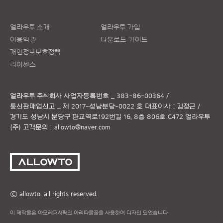
얼라우투 소개
얼라우투 가입
이용약관
다운로드 가이드
개인정보보호정책
라이센스
얼라우투 주식회사
사업자등록번호 _ 383-86-00364 /
통신판매업신고 _ 제 2017-성남분당-0022 호
대표이사 : 김정근 /
경기도 성남시 분당구 판교역로192번길 16, 8층 806호 C472 얼라우투
(주)
고객문의 :
allowto@naver.com
ⓒ allowto. all rights reserved.
이 제작물은 아모레퍼시픽의 아리따글꼴을 사용하여 디자인 되었습니다