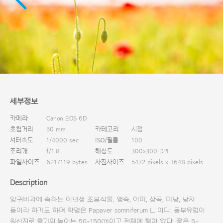
다운로드
세부정보
카메라
Canon EOS 6D
초첨거리
50 mm
카테고리
시점
셔터속도
1/4000 sec
ISO/필름
100
조리개
f/1.8
해상도
300x300 DPI
파일사이즈
6217119 bytes
사진사이즈
5472 pixels x 3648 pixels
Description
양귀비과에 속하는 이년생 초본식물. 앵속, 어미, 상곡, 미낭, 낭자
등이라 하기도 하며 학명은 Papaver somniferum L. 이다. 동부유럽이
원산지로 줄기의 높이는 50-150㎝이고 전체에 털이 없다. 꽃은 5-