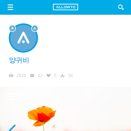
LOGIN
SIGN UP
FREE DOWNLOAD
GUIDE
양귀비
2925
32
5
34