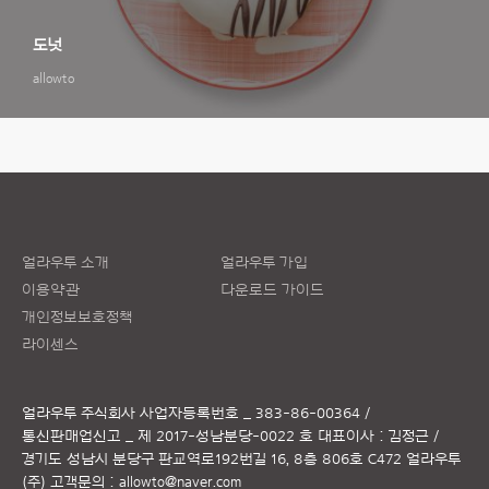
도넛
allowto
얼라우투 소개
얼라우투 가입
이용약관
다운로드 가이드
개인정보보호정책
라이센스
얼라우투 주식회사
사업자등록번호 _ 383-86-00364 /
통신판매업신고 _ 제 2017-성남분당-0022 호
대표이사 : 김정근 /
경기도 성남시 분당구 판교역로192번길 16, 8층 806호 C472 얼라우투
(주)
고객문의 :
allowto@naver.com