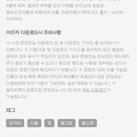
6월에 피며, 열매의 유액을 모아 아편을 만드는데 효능은
중추신경계통에 작용하며 진통, 진정작용이 뛰어나다. 출처 : 네이버
지식백과
이미지 다운로드시 주의사항
※ 사진 콘텐츠는 다운로드 전 꼭
다운로드 가이드
를 읽어보시기
바랍니다. ※ 이용약관 및
다운로드 가이드
를 준수하지 않고 발생한
문제의 경우 당사가 책임지지 않으며, 일부 콘텐츠는 초상권과 재산권의
추가 정보가 필요할 수 있으니 중요한 용도로 사용할 경우에는 반드시
콘텐츠 관련기관에 확인하시기 바랍니다. ※ 콘텐츠 내에 식별 가능한
인물의 초상 혹은 특정한 타인의 재산물이 포함되지 않은 콘텐츠는
이용범위에 따라 사용이 가능하며, 일부 예외일 수 있습니다. ※
얼라우투의 업로드된 콘텐츠는 CCL에 따라
무료 다운로드
가
가능합니다.
태그
양귀비
식물
꽃
빨간꽃
빨강꽃