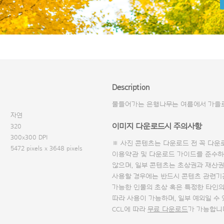
Description
물들어가는 은행나무는 여름에서 가을로
자연
이미지 다운로드시 주의사항
320
300x300 DPI
※ 사진 콘텐츠는 다운로드 전 꼭
다운
5472 pixels x 3648 pixels
이용약관 및
다운로드 가이드
를 준수하
않으며, 일부 콘텐츠는 초상권과 재산권
사용할 경우에는 반드시 콘텐츠 관련기
가능한 인물의 초상 혹은 특정한 타인
따라 사용이 가능하며, 일부 예외일 수
CCL에 따라
무료 다운로드
가 가능합니