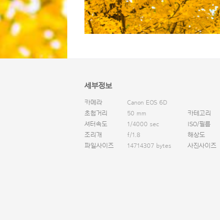
세부정보
카메라
Canon EOS 6D
초첨거리
50 mm
카테고리
셔터속도
1/4000 sec
ISO/필름
조리개
f/1.8
해상도
파일사이즈
14714307 bytes
사진사이즈