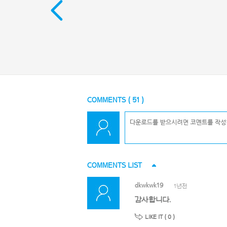
COMMENTS (
51
)
COMMENTS LIST
dkwkwk19
1년전
감사합니다.
LIKE IT (
0
)