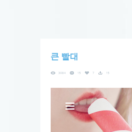
큰 빨대
3084
15
7
15