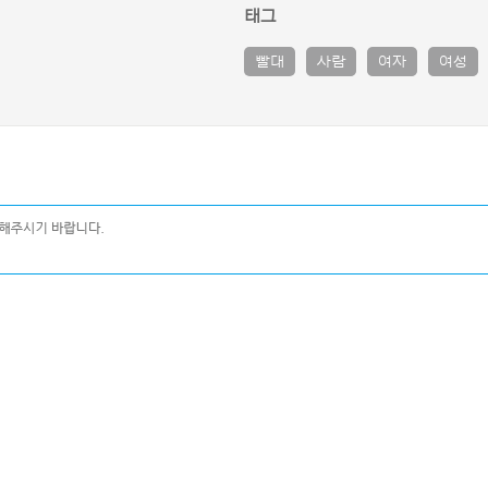
태그
빨대
사람
여자
여성