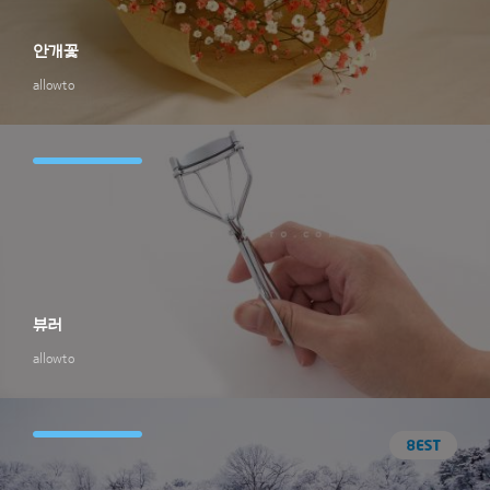
안개꽃
allowto
뷰러
allowto