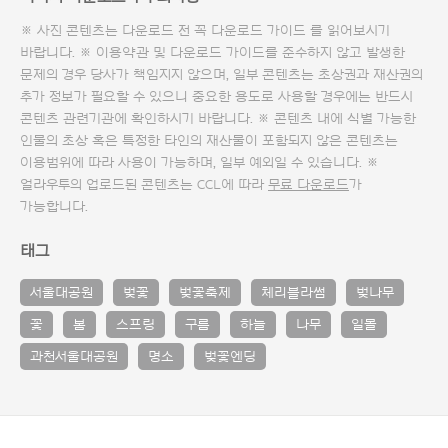
※ 사진 콘텐츠는 다운로드 전 꼭
다운로드 가이드
를 읽어보시기
바랍니다. ※ 이용약관 및
다운로드 가이드
를 준수하지 않고 발생한
문제의 경우 당사가 책임지지 않으며, 일부 콘텐츠는 초상권과 재산권의
추가 정보가 필요할 수 있으니 중요한 용도로 사용할 경우에는 반드시
콘텐츠 관련기관에 확인하시기 바랍니다. ※ 콘텐츠 내에 식별 가능한
인물의 초상 혹은 특정한 타인의 재산물이 포함되지 않은 콘텐츠는
이용범위에 따라 사용이 가능하며, 일부 예외일 수 있습니다. ※
얼라우투의 업로드된 콘텐츠는 CCL에 따라
무료 다운로드
가
가능합니다.
태그
서울대공원
벚꽃
벚꽃축제
체리블라썸
벚나무
꽃
봄
스프링
구름
하늘
나무
일몰
과천서울대공원
명소
벚꽃엔딩