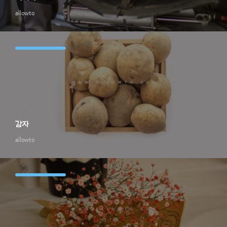
allowto
감자
allowto