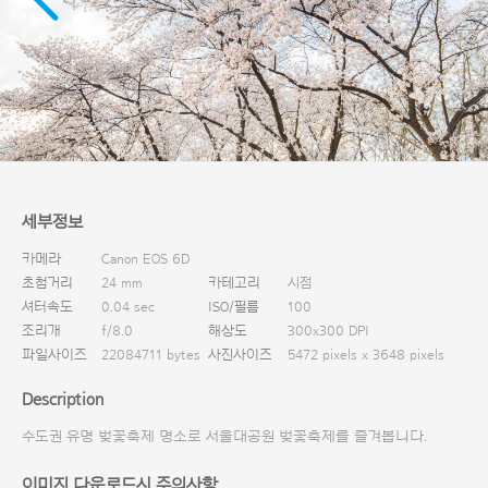
다운로드
세부정보
카메라
Canon EOS 6D
초첨거리
24 mm
카테고리
시점
셔터속도
0.04 sec
ISO/필름
100
조리개
f/8.0
해상도
300x300 DPI
파일사이즈
22084711 bytes
사진사이즈
5472 pixels x 3648 pixels
Description
수도권 유명 벚꽃축제 명소로 서울대공원 벚꽃축제를 즐겨봅니다.
이미지 다운로드시 주의사항