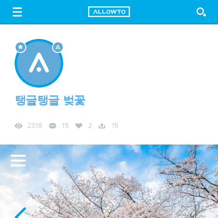
LOGIN
SIGN UP
FREE DOWNLOAD
GUIDE
탱글탱글 벚꽃
2318
15
2
15