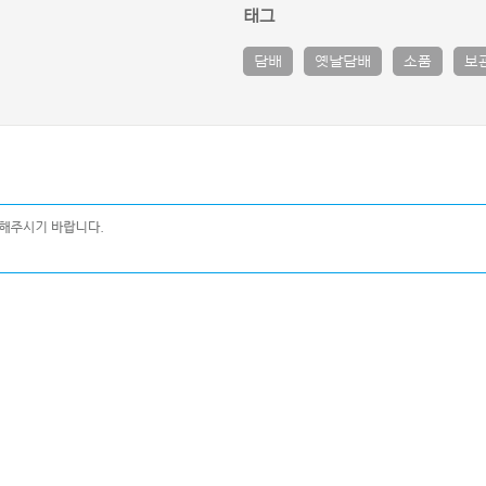
태그
담배
옛날담배
소품
보