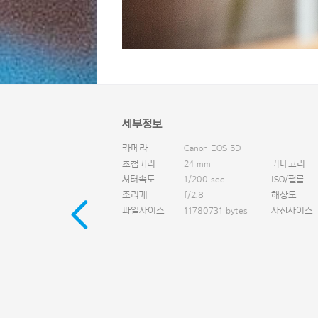
세부정보
카메라
Canon EOS 5D
초첨거리
24 mm
카테고리
셔터속도
1/200 sec
ISO/필름
조리개
f/2.8
해상도
파일사이즈
11780731 bytes
사진사이즈