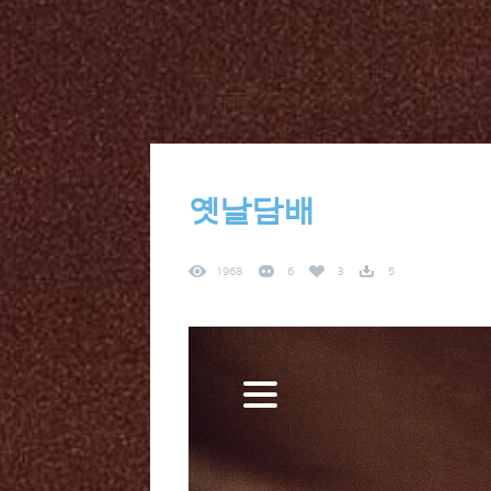
옛날담배
1968
6
3
5