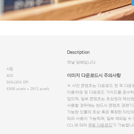
Description
옛날 담배입니다.
시점
이미지 다운로드시 주의사항
400
300x300 DPI
※ 사진 콘텐츠는 다운로드 전 꼭
다운
4368 pixels x 2912 pixels
이용약관 및
다운로드 가이드
를 준수하
않으며, 일부 콘텐츠는 초상권과 재산권
사용할 경우에는 반드시 콘텐츠 관련기
가능한 인물의 초상 혹은 특정한 타인
따라 사용이 가능하며, 일부 예외일 수
CCL에 따라
무료 다운로드
가 가능합니