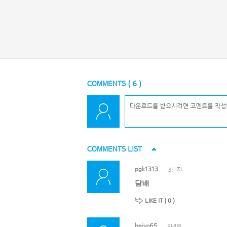
COMMENTS (
6
)
COMMENTS LIST
pgk1313
3년전
담배
LIKE IT (
0
)
heiyo65
8년전