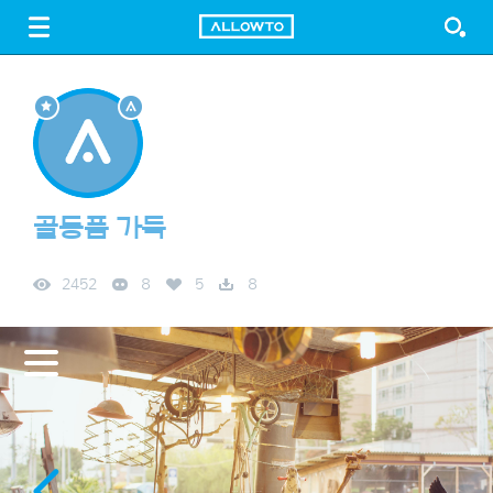
LOGIN
SIGN UP
FREE DOWNLOAD
GUIDE
골동품 가득
2452
8
5
8