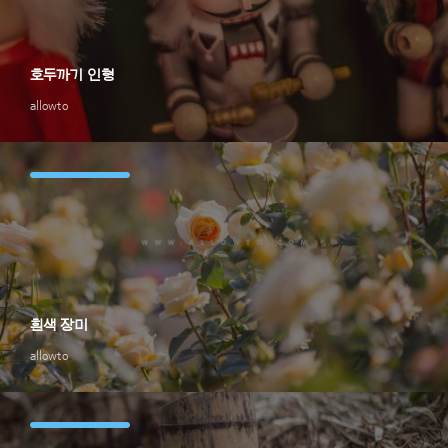
호두까기 인형
allowto
흰색 장미
allowto