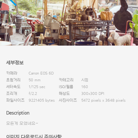
다운로드
세부정보
카메라
Canon EOS 6D
초첨거리
50 mm
카테고리
시점
셔터속도
1/125 sec
ISO/필름
160
조리개
f/2.2
해상도
300x300 DPI
파일사이즈
9221405 bytes
사진사이즈
5472 pixels x 3648 pixels
Description
모든게 모였네요~
이미지 다운로드시 주의사항