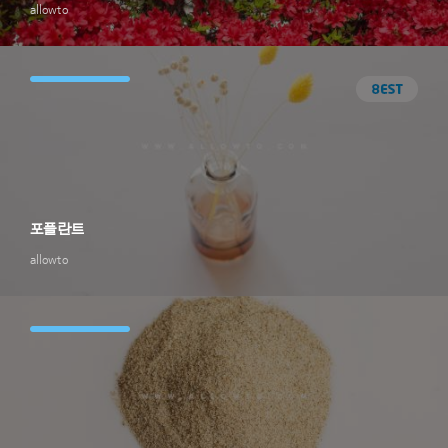
allowto
포플란트
allowto