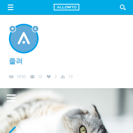
LOGIN
SIGN UP
FREE DOWNLOAD
GUIDE
졸려
1850
10
2
13