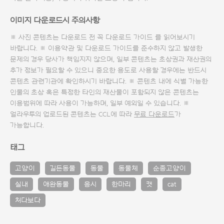
이미지 다운로드시 주의사항
※ 사진 콘텐츠는 다운로드 전 꼭
다운로드 가이드
를 읽어보시기
바랍니다. ※ 이용약관 및
다운로드 가이드
를 준수하지 않고 발생한
문제의 경우 당사가 책임지지 않으며, 일부 콘텐츠는 초상권과 재산권의
추가 정보가 필요할 수 있으니 중요한 용도로 사용할 경우에는 반드시
콘텐츠 관련기관에 확인하시기 바랍니다. ※ 콘텐츠 내에 식별 가능한
인물의 초상 혹은 특정한 타인의 재산물이 포함되지 않은 콘텐츠는
이용범위에 따라 사용이 가능하며, 일부 예외일 수 있습니다. ※
얼라우투의 업로드된 콘텐츠는 CCL에 따라
무료 다운로드
가
가능합니다.
태그
고양이
길든동물
동물
동물체
순종고양이
실내
애완동물
응시
한마리
캣
cat
처다보다