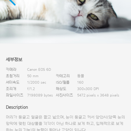
다운로드
세부정보
카메라
Canon EOS 6D
초첨거리
50 mm
카테고리
동물
셔터속도
1/2000 sec
ISO/필름
160
조리개
f/1.2
해상도
300x300 DPI
파일사이즈
7198089 bytes
사진사이즈
5472 pixels x 3648 pixels
Description
머리가 둥글고 얼굴은 짧고 넓으며, 눈이 둥글고 커서 양안시(양쪽 눈의
망막에 맺힌 대상물을 각각이 아닌 하나로 보게 하고, 입체적으로 보게
하는 눈의 기능)의 능력이 뛰어난 고양이 입니다.