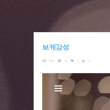
보케감성
1903
22
3
27