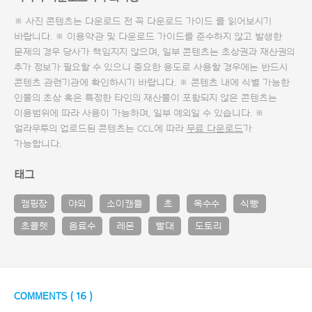
※ 사진 콘텐츠는 다운로드 전 꼭
다운로드 가이드
를 읽어보시기
바랍니다. ※ 이용약관 및
다운로드 가이드
를 준수하지 않고 발생한
문제의 경우 당사가 책임지지 않으며, 일부 콘텐츠는 초상권과 재산권의
추가 정보가 필요할 수 있으니 중요한 용도로 사용할 경우에는 반드시
콘텐츠 관련기관에 확인하시기 바랍니다. ※ 콘텐츠 내에 식별 가능한
인물의 초상 혹은 특정한 타인의 재산물이 포함되지 않은 콘텐츠는
이용범위에 따라 사용이 가능하며, 일부 예외일 수 있습니다. ※
얼라우투의 업로드된 콘텐츠는 CCL에 따라
무료 다운로드
가
가능합니다.
태그
캠핑장
야외
소이캔들
초
옥수수
식빵
초콜렛
음료수
레몬
빨대
도토리
COMMENTS (
16
)