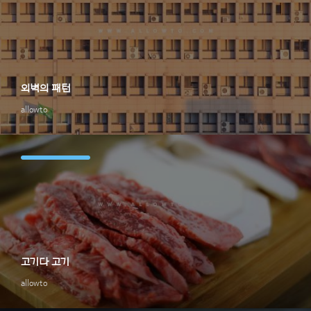
외벽의 패턴
allowto
고기다 고기
allowto