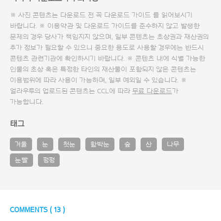
※ 사진 콘텐츠는 다운로드 전 꼭
다운로드 가이드
를 읽어보시기
바랍니다. ※ 이용약관 및
다운로드 가이드
를 준수하지 않고 발생한
문제의 경우 당사가 책임지지 않으며, 일부 콘텐츠는 초상권과 재산권의
추가 정보가 필요할 수 있으니 중요한 용도로 사용할 경우에는 반드시
콘텐츠 관련기관에 확인하시기 바랍니다. ※ 콘텐츠 내에 식별 가능한
인물의 초상 혹은 특정한 타인의 재산물이 포함되지 않은 콘텐츠는
이용범위에 따라 사용이 가능하며, 일부 예외일 수 있습니다. ※
얼라우투의 업로드된 콘텐츠는 CCL에 따라
무료 다운로드
가
가능합니다.
태그
겨울
눈
첫눈
함박눈
숲
산
나무
눈빨
펑펑
COMMENTS (
13
)