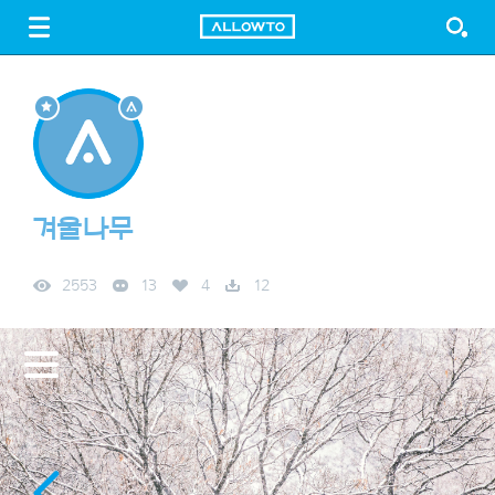
LOGIN
SIGN UP
FREE DOWNLOAD
GUIDE
겨울나무
2553
13
4
12