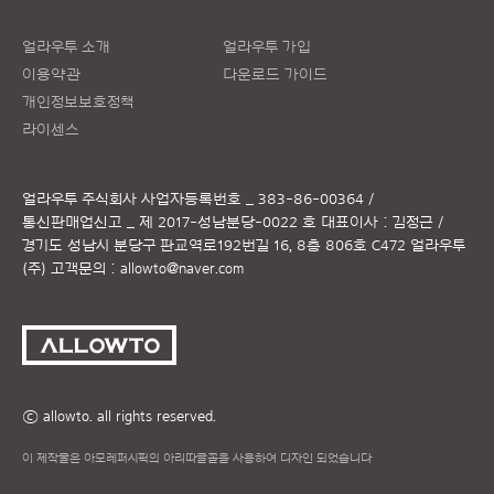
얼라우투 소개
얼라우투 가입
이용약관
다운로드 가이드
개인정보보호정책
라이센스
얼라우투 주식회사
사업자등록번호 _ 383-86-00364 /
통신판매업신고 _ 제 2017-성남분당-0022 호
대표이사 : 김정근 /
경기도 성남시 분당구 판교역로192번길 16, 8층 806호 C472 얼라우투
(주)
고객문의 :
allowto@naver.com
ⓒ allowto. all rights reserved.
이 제작물은 아모레퍼시픽의 아리따글꼴을 사용하여 디자인 되었습니다