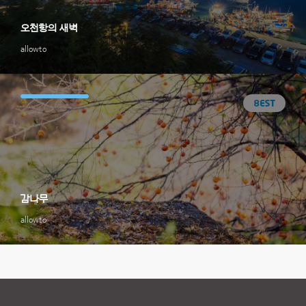
오천항의 새벽
allowto
감나무
allowto