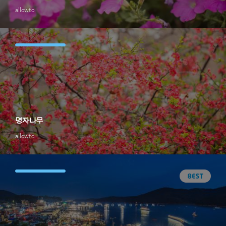
allowto
명자나무
allowto