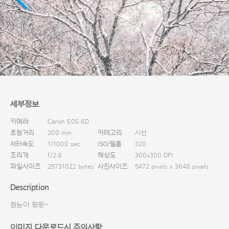
다운로드
세부정보
카메라
Canon EOS 6D
초첨거리
200 mm
카테고리
시선
셔터속도
1/1000 sec
ISO/필름
320
조리개
f/2.8
해상도
300x300 DPI
파일사이즈
25731022 bytes
사진사이즈
5472 pixels x 3648 pixels
Description
흰눈이 펑펑~
이미지 다운로드시 주의사항