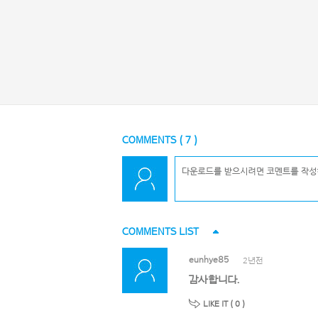
COMMENTS (
7
)
COMMENTS LIST
eunhye85
2년전
감사합니다.
LIKE IT (
0
)