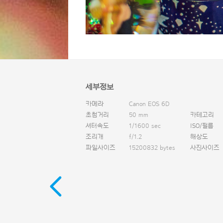
세부정보
카메라
Canon EOS 6D
초첨거리
50 mm
카테고리
셔터속도
1/1600 sec
ISO/필름
조리개
f/1.2
해상도
파일사이즈
15200832 bytes
사진사이즈