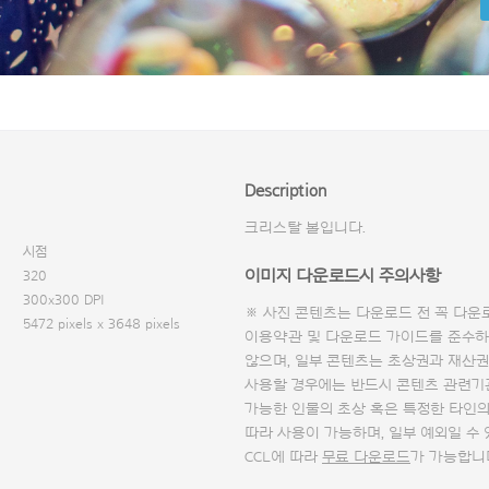
Description
크리스탈 볼입니다.
시점
이미지 다운로드시 주의사항
320
300x300 DPI
※ 사진 콘텐츠는 다운로드 전 꼭
다운
5472 pixels x 3648 pixels
이용약관 및
다운로드 가이드
를 준수하
않으며, 일부 콘텐츠는 초상권과 재산권
사용할 경우에는 반드시 콘텐츠 관련기
가능한 인물의 초상 혹은 특정한 타인
따라 사용이 가능하며, 일부 예외일 수
CCL에 따라
무료 다운로드
가 가능합니