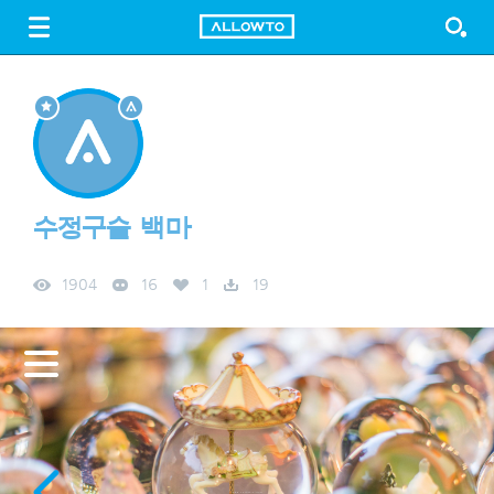
LOGIN
SIGN UP
FREE DOWNLOAD
GUIDE
수정구슬 백마
1904
16
1
19