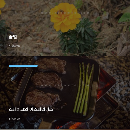
꿀벌
allowto
스테이크와 아스파라거스
allowto