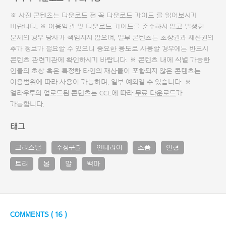
※ 사진 콘텐츠는 다운로드 전 꼭
다운로드 가이드
를 읽어보시기
바랍니다. ※ 이용약관 및
다운로드 가이드
를 준수하지 않고 발생한
문제의 경우 당사가 책임지지 않으며, 일부 콘텐츠는 초상권과 재산권의
추가 정보가 필요할 수 있으니 중요한 용도로 사용할 경우에는 반드시
콘텐츠 관련기관에 확인하시기 바랍니다. ※ 콘텐츠 내에 식별 가능한
인물의 초상 혹은 특정한 타인의 재산물이 포함되지 않은 콘텐츠는
이용범위에 따라 사용이 가능하며, 일부 예외일 수 있습니다. ※
얼라우투의 업로드된 콘텐츠는 CCL에 따라
무료 다운로드
가
가능합니다.
태그
크리스탈
수정구슬
인테리어
소품
인형
트리
볼
말
백마
COMMENTS (
16
)