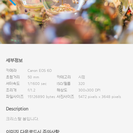
다운로드
세부정보
카메라
Canon EOS 6D
초첨거리
50 mm
카테고리
시점
셔터속도
1/1600 sec
ISO/필름
320
조리개
f/1.2
해상도
300x300 DPI
파일사이즈
15126890 bytes
사진사이즈
5472 pixels x 3648 pixels
Description
크리스탈 볼입니다.
이미지 다운로드시 주의사항