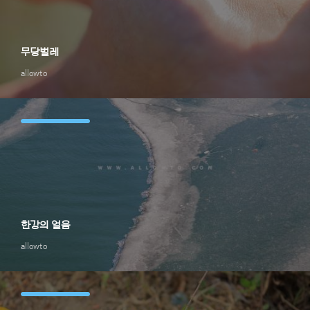
무당벌레
allowto
한강의 얼음
allowto