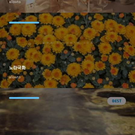
allowto
노란국화
allowto