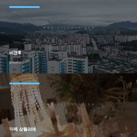
비갠후
allowto
카페 샹들리에