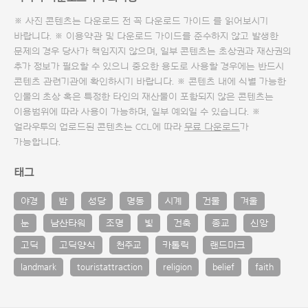
※ 사진 콘텐츠는 다운로드 전 꼭
다운로드 가이드
를 읽어보시기
바랍니다. ※ 이용약관 및
다운로드 가이드
를 준수하지 않고 발생한
문제의 경우 당사가 책임지지 않으며, 일부 콘텐츠는 초상권과 재산권의
추가 정보가 필요할 수 있으니 중요한 용도로 사용할 경우에는 반드시
콘텐츠 관련기관에 확인하시기 바랍니다. ※ 콘텐츠 내에 식별 가능한
인물의 초상 혹은 특정한 타인의 재산물이 포함되지 않은 콘텐츠는
이용범위에 따라 사용이 가능하며, 일부 예외일 수 있습니다. ※
얼라우투의 업로드된 콘텐츠는 CCL에 따라
무료 다운로드
가
가능합니다.
태그
야경
밤
성당
명동
시계
건물
겨울
눈
남산타워
조명
빛
건축
종교
신앙
고딕
고딕양식
천주교
카톨릭
랜드마크
landmark
touristattraction
religion
belief
faith