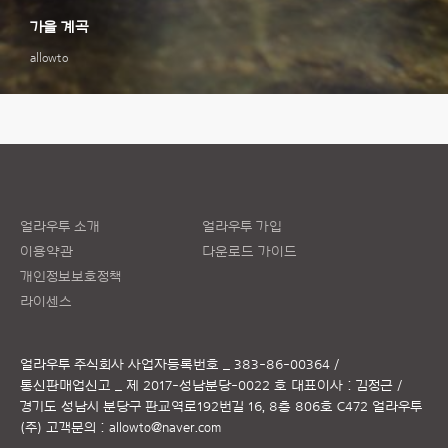
가을 계곡
allowto
얼라우투 소개
얼라우투 가입
이용약관
다운로드 가이드
개인정보보호정책
라이센스
얼라우투 주식회사
사업자등록번호 _ 383-86-00364 /
통신판매업신고 _ 제 2017-성남분당-0022 호
대표이사 : 김정근 /
경기도 성남시 분당구 판교역로192번길 16, 8층 806호 C472 얼라우투
(주)
고객문의 :
allowto@naver.com