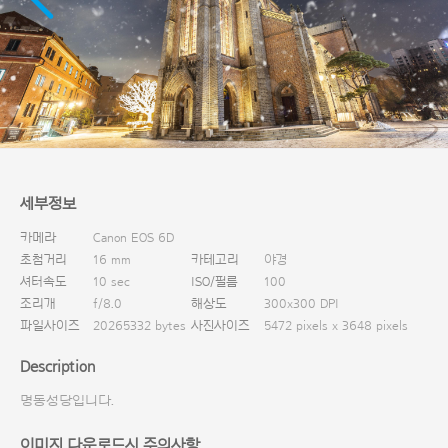
다운로드
세부정보
카메라
Canon EOS 6D
초첨거리
16 mm
카테고리
야경
셔터속도
10 sec
ISO/필름
100
조리개
f/8.0
해상도
300x300 DPI
파일사이즈
20265332 bytes
사진사이즈
5472 pixels x 3648 pixels
Description
명동성당입니다.
이미지 다운로드시 주의사항