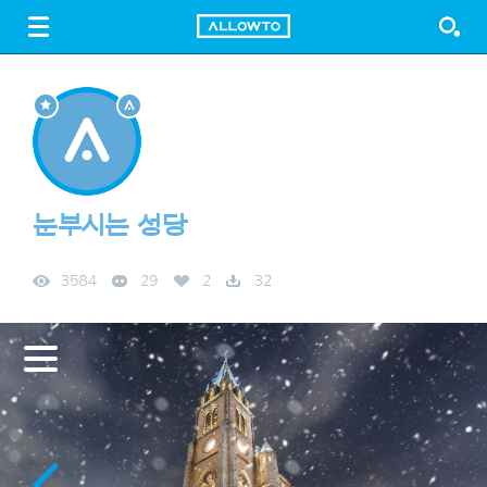
LOGIN
SIGN UP
FREE DOWNLOAD
GUIDE
눈부시는 성당
3584
29
2
32