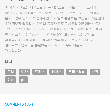
※ 사진 콘텐츠는 다운로드 전 꼭
다운로드 가이드
를 읽어보시기
바랍니다. ※ 이용약관 및
다운로드 가이드
를 준수하지 않고 발생한
문제의 경우 당사가 책임지지 않으며, 일부 콘텐츠는 초상권과 재산권의
추가 정보가 필요할 수 있으니 중요한 용도로 사용할 경우에는 반드시
콘텐츠 관련기관에 확인하시기 바랍니다. ※ 콘텐츠 내에 식별 가능한
인물의 초상 혹은 특정한 타인의 재산물이 포함되지 않은 콘텐츠는
이용범위에 따라 사용이 가능하며, 일부 예외일 수 있습니다. ※
얼라우투의 업로드된 콘텐츠는 CCL에 따라
무료 다운로드
가
가능합니다.
태그
모델
여자
드레스
레이스
크리스탈볼
수정
여성
girl
COMMENTS (
35
)