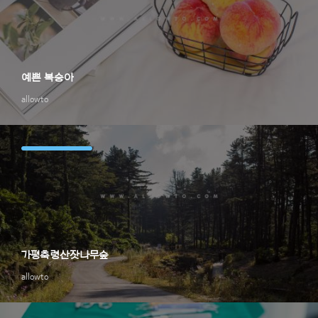
예쁜 복숭아
allowto
가평축령산잣나무숲
allowto