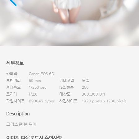
다운로드
세부정보
카메라
Canon EOS 6D
초첨거리
50 mm
카테고리
모델
셔터속도
1/250 sec
ISO/필름
250
조리개
f/2.0
해상도
300x300 DPI
파일사이즈
893046 bytes
사진사이즈
1920 pixels x 1280 pixels
Description
크리스탈 볼 뒤에
이미지 다운로드시 주의사항