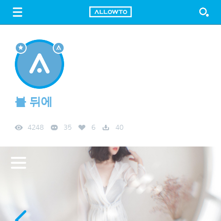
LOGIN
SIGN UP
FREE DOWNLOAD
GUIDE
볼 뒤에
4248
35
6
40