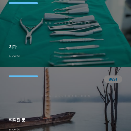
치과
allowto
띄워진 돛
allowto