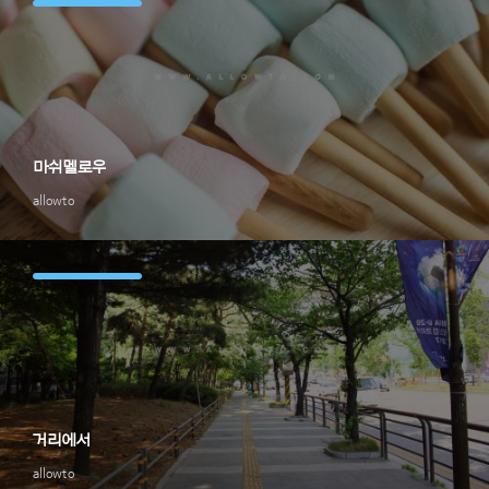
마쉬멜로우
allowto
거리에서
allowto