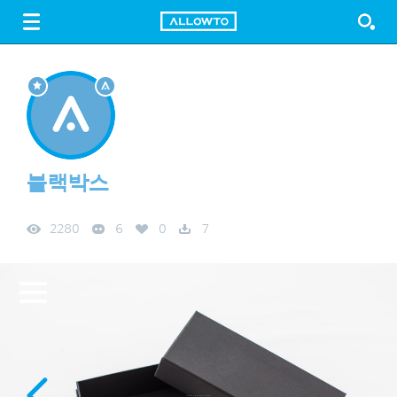
LOGIN
SIGN UP
FREE DOWNLOAD
GUIDE
블랙박스
2280
6
0
7