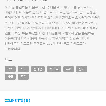
※ 사진 콘텐츠는 다운로드 전 꼭
다운로드 가이드
를 읽어보시기
바랍니다. ※ 이용약관 및
다운로드 가이드
를 준수하지 않고 발생한
문제의 경우 당사가 책임지지 않으며, 일부 콘텐츠는 초상권과 재산권의
추가 정보가 필요할 수 있으니 중요한 용도로 사용할 경우에는 반드시
콘텐츠 관련기관에 확인하시기 바랍니다. ※ 콘텐츠 내에 식별 가능한
인물의 초상 혹은 특정한 타인의 재산물이 포함되지 않은 콘텐츠는
이용범위에 따라 사용이 가능하며, 일부 예외일 수 있습니다. ※
얼라우투의 업로드된 콘텐츠는 CCL에 따라
무료 다운로드
가
가능합니다.
태그
블랙
박스
흰배경
화이트
누끼
상자
선물
포장
COMMENTS (
6
)