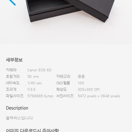
다운로드
세부정보
카메라
Canon EOS 6D
초첨거리
50 mm
카테고리
용품
셔터속도
1/40 sec
ISO/필름
100
조리개
f/3.5
해상도
300x300 DPI
파일사이즈
5798885 bytes
사진사이즈
5472 pixels x 3648 pixels
Description
블랙박스입니다.
이미지 다운로드시 주의사항