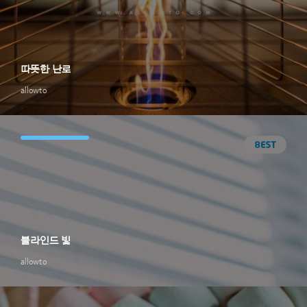
따뜻한 난로
allowto
블라인드 빛
allowto