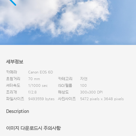
다운로드
세부정보
카메라
Canon EOS 6D
초첨거리
70 mm
카테고리
자연
셔터속도
1/1000 sec
ISO/필름
100
조리개
f/2.8
해상도
300x300 DPI
파일사이즈
9493559 bytes
사진사이즈
5472 pixels x 3648 pixels
Description
이미지 다운로드시 주의사항