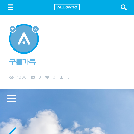
LOGIN
SIGN UP
FREE DOWNLOAD
GUIDE
구름가득
1806
3
3
3