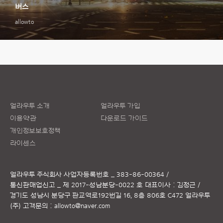
버스
allowto
얼라우투 소개
얼라우투 가입
이용약관
다운로드 가이드
개인정보보호정책
라이센스
얼라우투 주식회사
사업자등록번호 _ 383-86-00364 /
통신판매업신고 _ 제 2017-성남분당-0022 호
대표이사 : 김정근 /
경기도 성남시 분당구 판교역로192번길 16, 8층 806호 C472 얼라우투
(주)
고객문의 :
allowto@naver.com