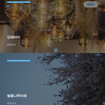
인테리어
allowto
벚꽃나무아래
allowto