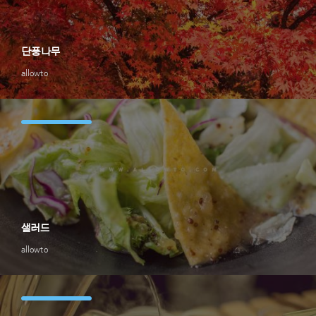
단풍나무
allowto
샐러드
allowto