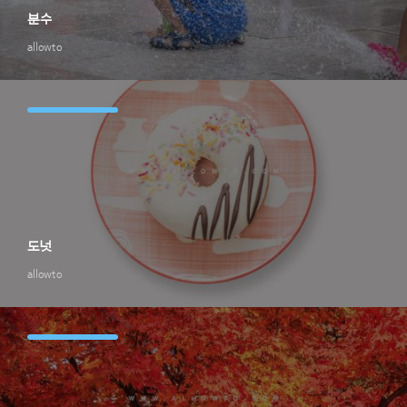
분수
allowto
도넛
allowto