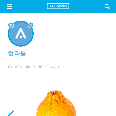
LOGIN
SIGN UP
FREE DOWNLOAD
GUIDE
한라봉
1610
0
0
0