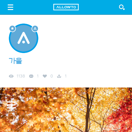
LOGIN
SIGN UP
FREE DOWNLOAD
GUIDE
가을
1138
1
0
1