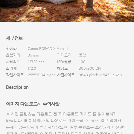
다운로드
세부정보
카메라
Canon EOS-1D X Mark II
초첨거리
35 mm
카테고리
풍경
셔터속도
1/320 sec
ISO/필름
100
조리개
f/2.0
해상도
300x300 DPI
파일사이즈
25557094 bytes
사진사이즈
3648 pixels x 5472 pixels
Description
이미지 다운로드시 주의사항
※ 사진 콘텐츠는 다운로드 전 꼭
다운로드 가이드
를 읽어보시기
바랍니다. ※ 이용약관 및
다운로드 가이드
를 준수하지 않고 발생한
문제의 경우 당사가 책임지지 않으며, 일부 콘텐츠는 초상권과 재산권의