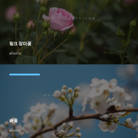
핑크 장미꽃
allowto
배꽃
allowto