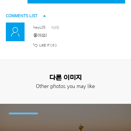
COMMENTS LIST
heyu25
3년전
좋아요!
LIKE IT (
0
)
다른 이미지
Other photos you may like