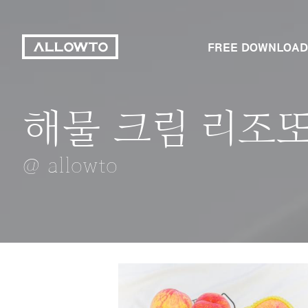
FREE DOWNLOAD
해물 크림 리조
크리스마스 트리
틈으로 보는 도
숲길
수양벚꽃
@ allowto
@ allowto
@ allowto
@ allowto
@ allowto