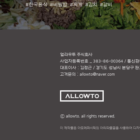
#한국음식
#비빔밥
#찌게
#김치
#갈비
얼라우투 주식회사
사업자등록번호 _ 383-86-00364 / 통신판
대표이사 : 김정근 / 경기도 성남시 분당구 판교역
고객문의 :
allowto@naver.com
ⓒ allowto. all rights reserved.
이 제작물은 아모레퍼시픽의 아리따글꼴을 사용하여 디자