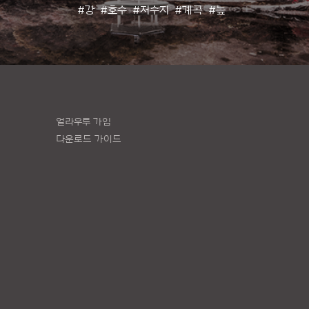
#강
#호수
#저수지
#계곡
#늪
얼라우투 가입
다운로드 가이드
책