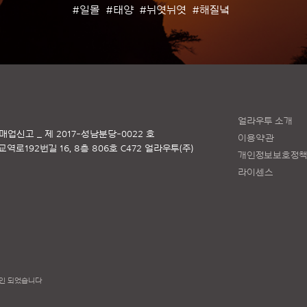
#일몰
#태양
#뉘엿뉘엿
#해질녘
얼라우투 소개
매업신고 _ 제 2017-성남분당-0022 호
이용약관
로192번길 16, 8층 806호 C472 얼라우투(주)
개인정보보호정
라이센스
인 되었습니다