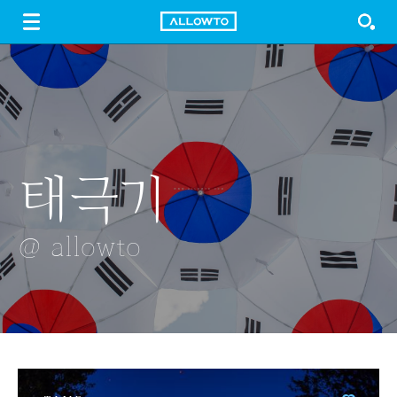
LOGIN
SIGN UP
FREE DOWNLOAD
GUIDE
태극기
미스티블루
ANTHOCYANI
감시카메라
짤린 대나무
BLUEBERRY
@ allowto
@ allowto
@ allowto
@ allowto
@ allowto