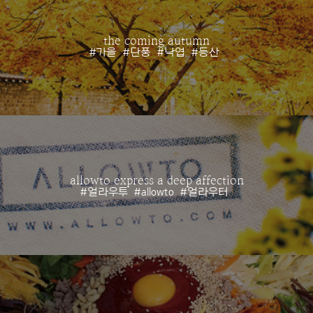
the coming autumn
#가을
#단풍
#낙엽
#등산
allowto express a deep affection
#얼라우투
#allowto
#얼라우터