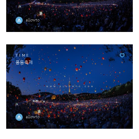
allowto
TIME
풍등축제
allowto