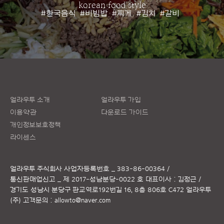
korean food style
#한국음식
#비빔밥
#찌게
#김치
#갈비
얼라우투 소개
얼라우투 가입
이용약관
다운로드 가이드
개인정보보호정책
라이센스
얼라우투 주식회사
사업자등록번호 _ 383-86-00364 /
통신판매업신고 _ 제 2017-성남분당-0022 호
대표이사 : 김정근 /
경기도 성남시 분당구 판교역로192번길 16, 8층 806호 C472 얼라우투
(주)
고객문의 :
allowto@naver.com